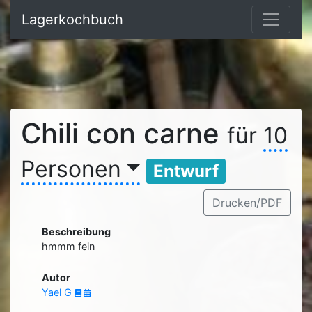
Lagerkochbuch
Chili con carne
für
10
Personen
Entwurf
Drucken/PDF
Beschreibung
hmmm fein
Autor
Yael G