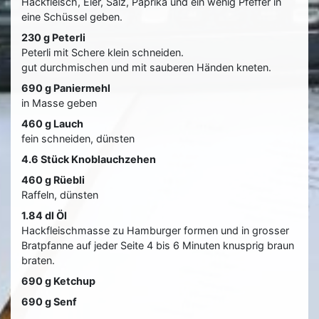
Hackfleisch, Eier, Salz, Paprika und ein wenig Pfeffer in
eine Schüssel geben.
230 g Peterli
Peterli mit Schere klein schneiden.
gut durchmischen und mit sauberen Händen kneten.
690 g Paniermehl
in Masse geben
460 g Lauch
fein schneiden, dünsten
4.6 Stück Knoblauchzehen
460 g Rüebli
Raffeln, dünsten
1.84 dl Öl
Hackfleischmasse zu Hamburger formen und in grosser
Bratpfanne auf jeder Seite 4 bis 6 Minuten knusprig braun
braten.
690 g Ketchup
690 g Senf