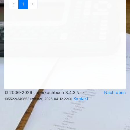
Previous
(current)
Next
«
1
»
© 2006-2026 Lagerkochbuch 3.4.3
Nach oben
Build:
Kontakt
105522/349853 (master) 2026-04-12 22:01