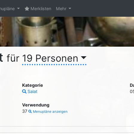
upläne
Merklisten
Mehr
at
für
19 Personen
Kategorie
D
Salat
0
Verwendung
37
Menupläne anzeigen