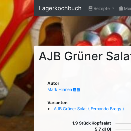
Lagerkochbuch
Rezepte
Men
AJB Grüner Sal
Autor
Mark Hinnen
Varianten
AJB Grüner Salat ( Fernando Bregy )
1.9 Stück Kopfsalat
5.7 dl Öl