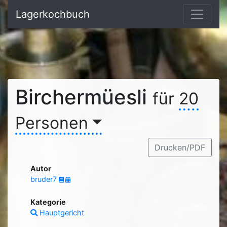
Lagerkochbuch
Birchermüesli
für
20
Personen
Drucken/PDF
Autor
bruder7
Kategorie
Hauptgericht