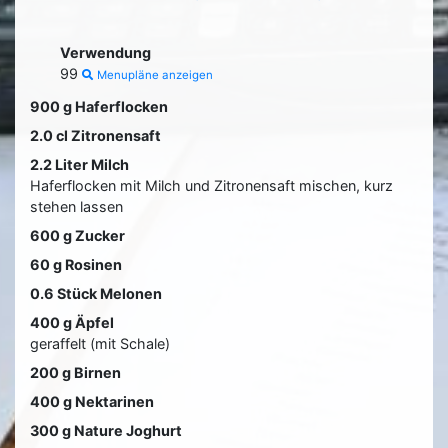
Verwendung
99
Menupläne anzeigen
900 g Haferflocken
2.0 cl Zitronensaft
2.2 Liter Milch
Haferflocken mit Milch und Zitronensaft mischen, kurz
stehen lassen
600 g Zucker
60 g Rosinen
0.6 Stück Melonen
400 g Äpfel
geraffelt (mit Schale)
200 g Birnen
400 g Nektarinen
300 g Nature Joghurt