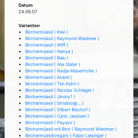
Datum
24.06.07
Varianten
Birchermüesli ( Kiwi )
Birchermüesli ( Raymond Wiedmer )
Birchermüesli ( Wiff )
Birchermüesli ( Nenya )
Birchermüesli ( Balu )
Birchermüesli ( Alia Slater )
Birchermüesli ( Nadja Mauerhofer )
Birchermüesli ( Avanti )
Birchermüesli ( Tim Kuhn )
Birchermüesli ( Nicolas Schlegel )
Birchermüesli ( Jiminy1 )
Birchermüesli ( bhrabio@... )
Birchermüesli ( Gilbert Bischof )
Birchermüesli ( Carlo Janssen )
Birchermüesli ( Payaso )
Birchermüesli mit Brot ( Raymond Wiedmer )
Birchermüesli(vegan) ( Fabio Leisinger )