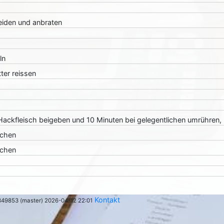
iden und anbraten
ln
tter reissen
ackfleisch beigeben und 10 Minuten bei gelegentlichen umrühren, 
schen
schen
Kontakt
349853 (master) 2026-04-12 22:01