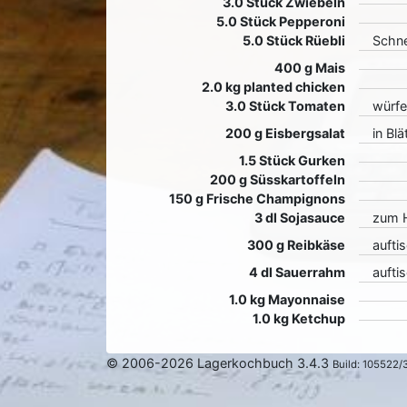
3.0 Stück Zwiebeln
5.0 Stück Pepperoni
5.0 Stück Rüebli
Schne
400 g Mais
2.0 kg planted chicken
3.0 Stück Tomaten
würfe
200 g Eisbergsalat
in Blä
1.5 Stück Gurken
200 g Süsskartoffeln
150 g Frische Champignons
3 dl Sojasauce
zum H
300 g Reibkäse
aufti
4 dl Sauerrahm
aufti
1.0 kg Mayonnaise
1.0 kg Ketchup
© 2006-2026 Lagerkochbuch 3.4.3
Build: 105522/