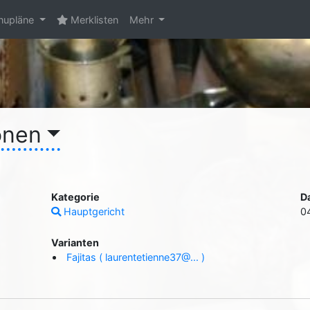
upläne
Merklisten
Mehr
onen
Kategorie
D
Hauptgericht
0
Varianten
Fajitas ( laurentetienne37@... )