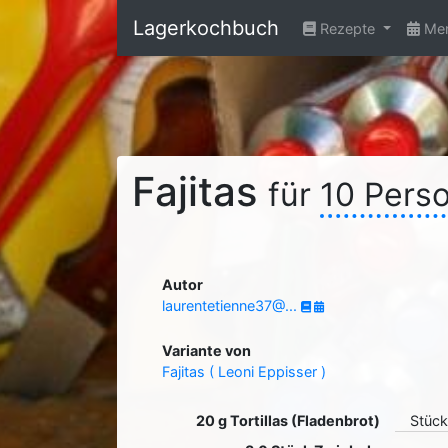
Lagerkochbuch
Rezepte
Men
Fajitas
für
10 Pers
Autor
laurentetienne37@...
Variante von
Fajitas ( Leoni Eppisser )
20 g Tortillas (Fladenbrot)
Stück