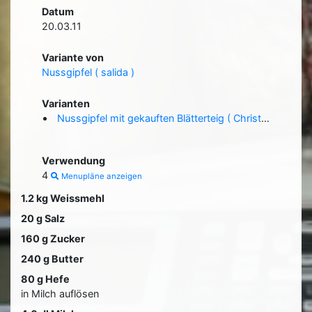
Datum
20.03.11
Variante von
Nussgipfel ( salida )
Varianten
Nussgipfel mit gekauften Blätterteig ( Christoph Thomet )
Verwendung
4
Menupläne anzeigen
1.2 kg Weissmehl
20 g Salz
160 g Zucker
240 g Butter
80 g Hefe
in Milch auflösen