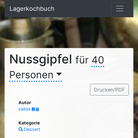
Lagerkochbuch
Nussgipfel
für
40
Personen
Drucken/PDF
Autor
salida
Kategorie
Dessert