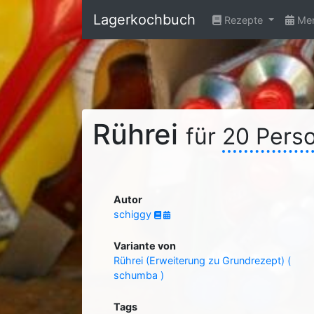
Lagerkochbuch
Rezepte
Men
Rührei
für
20 Pers
Autor
schiggy
Variante von
Rührei (Erweiterung zu Grundrezept) (
schumba )
Tags