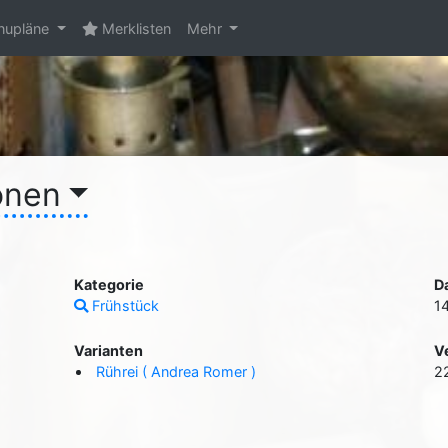
upläne
Merklisten
Mehr
onen
Kategorie
D
Frühstück
1
Varianten
V
Rührei ( Andrea Romer )
2