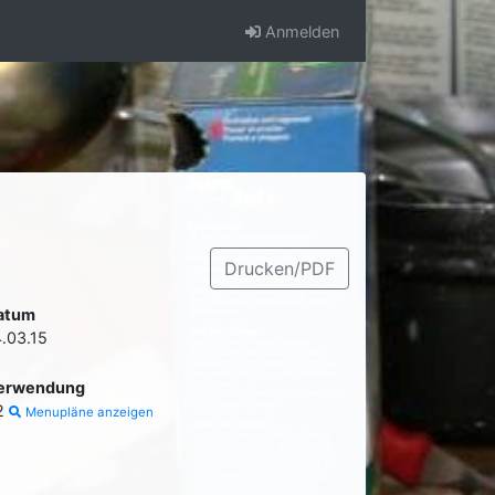
Anmelden
Drucken/PDF
atum
4.03.15
erwendung
2
Menupläne anzeigen