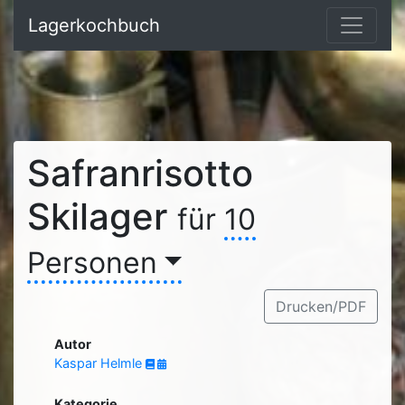
Lagerkochbuch
Safranrisotto
Skilager
für
10
Personen
Drucken/PDF
Autor
Kaspar Helmle
Kategorie