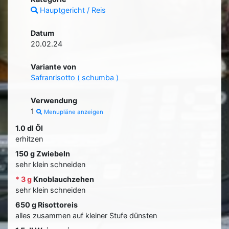
Hauptgericht / Reis
Datum
20.02.24
Variante von
Safranrisotto ( schumba )
Verwendung
1
Menupläne anzeigen
1.0 dl Öl
erhitzen
150 g Zwiebeln
sehr klein schneiden
* 3 g
Knoblauchzehen
sehr klein schneiden
650 g Risottoreis
alles zusammen auf kleiner Stufe dünsten