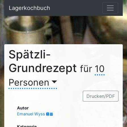
Lagerkochbuch
Spätzli-
Grundrezept
für
10
Personen
Drucken/PDF
Autor
Emanuel Wyss
Kategorie