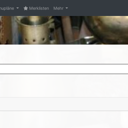
upläne
Merklisten
Mehr