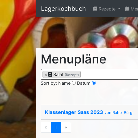
Lagerkochbuch
Rezepte
Men
Menupläne
×
Salat
(Rezept)
Sort by:
Name
Datum
Klassenlager Saas 2023
von Rahel Bürgi
Previous
(current)
Next
«
1
»