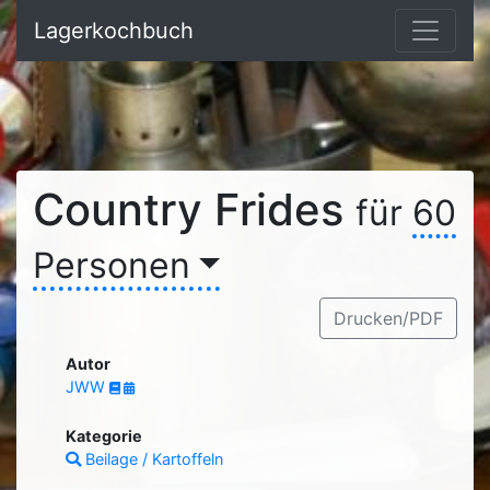
Lagerkochbuch
Country Frides
für
60
Personen
Drucken/PDF
Autor
JWW
Kategorie
Beilage / Kartoffeln