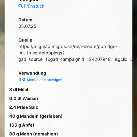
Frühstück
Datum
05.07.25
Quelle
https://migusto.migros.ch/de/rezepte/porridge-
mit-fruechtetoppings?
gad_source=1&gad_campaignid=12420794811&gclid=
Verwendung
4
Menupläne anzeigen
8 dl Milch
6.0 dl Wasser
2.4 Prise Salz
40 g Mandeln (gerieben)
160 g Äpfel
80 g Mohn (gemahlen)