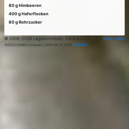
80 g Himbeeren
400 g Haferflocken
80 g Rohrzucker
© 2006-2026 Lagerkochbuch 3.4.3
Nach oben
Build:
Kontakt
105522/349853 (master) 2026-04-12 22:01