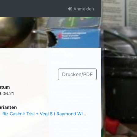
Anmelden
Drucken/PDF
atum
6.06.21
arianten
Riz Casimir Trisi + Vegi $ ( Raymond Wiedmer )