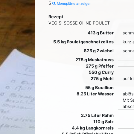
5
Menupläne anzeigen
Rezept
VEGIS: SOSSE OHNE POULET
413 g Butter
schm
5.5 kg Pouletgeschnetzeltes
kurz 
825 g Zwiebel
schne
275 g Muskatnuss
275 g Pfeffer
550 g Curry
275 g Mehl
auf k
55 g Bouillion
8.25 Liter Wasser
ablös
Mit S
absc
2.75 Liter Rahm
110 g Salz
4.4 kg Langkornreis