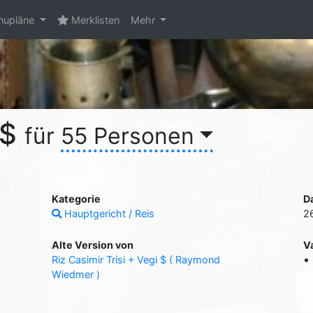
upläne
Merklisten
Mehr
 $
für
55 Personen
Kategorie
D
Hauptgericht / Reis
2
Alte Version von
V
Riz Casimir Trisi + Vegi $ ( Raymond
Wiedmer )