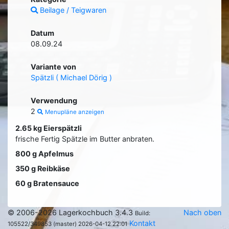
Beilage / Teigwaren
Datum
08.09.24
Variante von
Spätzli ( Michael Dörig )
Verwendung
2
Menupläne anzeigen
2.65 kg Eierspätzli
frische Fertig Spätzle im Butter anbraten.
800 g Apfelmus
350 g Reibkäse
60 g Bratensauce
© 2006-2026 Lagerkochbuch 3.4.3
Nach oben
Build:
Kontakt
105522/349853 (master) 2026-04-12 22:01