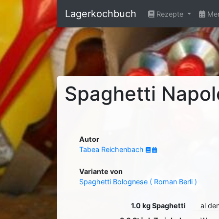
Lagerkochbuch
Rezepte
Men
Spaghetti Napo
Autor
Tabea Reichenbach
Variante von
Spaghetti Bolognese ( Roman Berli )
1.0 kg Spaghetti
al de