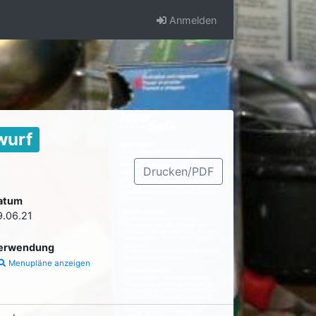
Anmelden
wurf
Drucken/PDF
atum
9.06.21
erwendung
Menupläne anzeigen