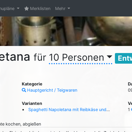
upläne
Merklisten
Mehr
letana
für
10 Personen
Ent
Kategorie
D
Hauptgericht / Teigwaren
0
Varianten
V
Spaghetti Napoletana mit Reibkäse und Salat ( Tabea Reichenbach )
1
nte kochen, abgießen