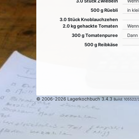
3.0 Stück Zwiebeln
Wenn 
500 g Rüebli
in kl
3.0 Stück Knoblauchzehen
2.0 kg gehackte Tomaten
Wenn 
300 g Tomatenpuree
Dann 
500 g Reibkäse
© 2006-2026 Lagerkochbuch 3.4.3
Build: 105522/