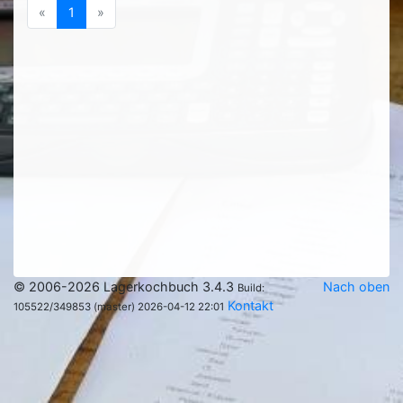
Previous
(current)
Next
«
1
»
© 2006-2026 Lagerkochbuch 3.4.3
Nach oben
Build:
Kontakt
105522/349853 (master) 2026-04-12 22:01