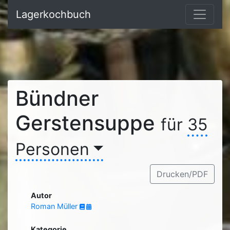
Lagerkochbuch
Bündner
Gerstensuppe
für
35
Personen
Drucken/PDF
Autor
Roman Müller
Kategorie