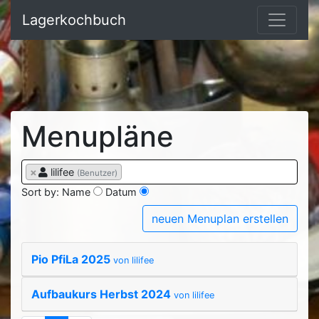
Lagerkochbuch
Menupläne
×
lilifee
(Benutzer)
Sort by:
Name
Datum
neuen Menuplan erstellen
Pio PfiLa 2025
von lilifee
Aufbaukurs Herbst 2024
von lilifee