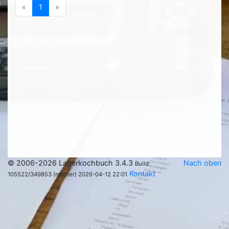
Previous
(current)
Next
«
1
»
© 2006-2026 Lagerkochbuch 3.4.3
Nach oben
Build:
Kontakt
105522/349853 (master) 2026-04-12 22:01