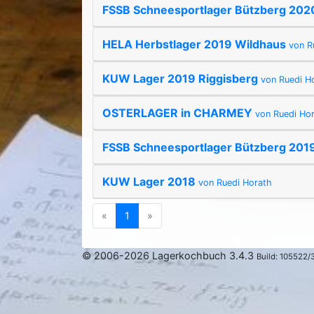
FSSB Schneesportlager Bützberg 20
HELA Herbstlager 2019 Wildhaus
von R
KUW Lager 2019 Riggisberg
von Ruedi H
OSTERLAGER in CHARMEY
von Ruedi Ho
FSSB Schneesportlager Bützberg 201
KUW Lager 2018
von Ruedi Horath
Previous
(current)
Next
«
1
»
© 2006-2026 Lagerkochbuch 3.4.3
Build: 105522/