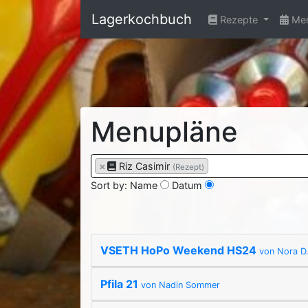
Lagerkochbuch
Rezepte
Men
Menupläne
×
Riz Casimir
(Rezept)
Sort by:
Name
Datum
VSETH HoPo Weekend HS24
von Nora D
Pfila 21
von Nadin Sommer