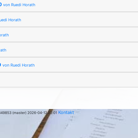
20
von Ruedi Horath
uedi Horath
orath
rath
9
von Ruedi Horath
Kontakt
349853 (master) 2026-04-12 22:01