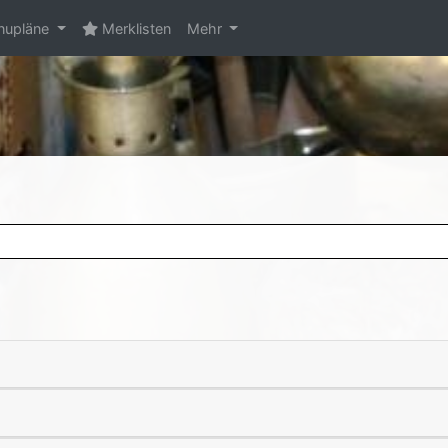
upläne
Merklisten
Mehr
.