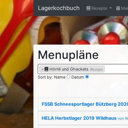
Lagerkochbuch
Rezepte
Men
Menupläne
×
Hörnli und Ghackets
(Rezept)
Sort by:
Name
Datum
FSSB Schneesportlager Bützberg 20
HELA Herbstlager 2019 Wildhaus
von R