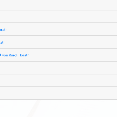
orath
rath
9
von Ruedi Horath