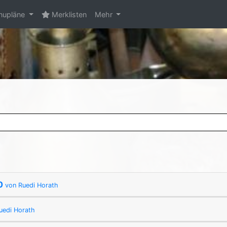
upläne
Merklisten
Mehr
20
von Ruedi Horath
uedi Horath