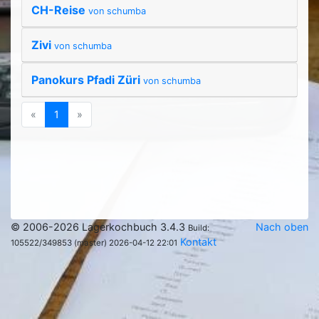
CH-Reise
von schumba
Zivi
von schumba
Panokurs Pfadi Züri
von schumba
Previous
(current)
Next
«
1
»
© 2006-2026 Lagerkochbuch 3.4.3
Nach oben
Build:
Kontakt
105522/349853 (master) 2026-04-12 22:01